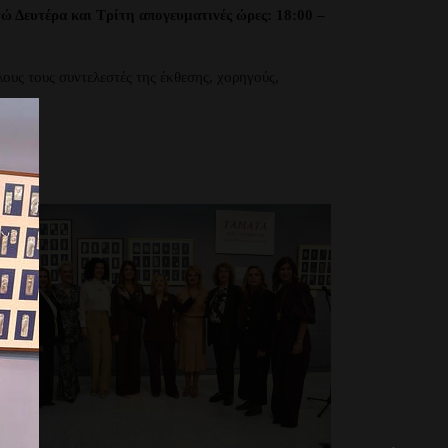
νώ Δευτέρα και Τρίτη απογευματινές ώρες: 18:00 –
ους τους συντελεστές της έκθεσης, χορηγούς,