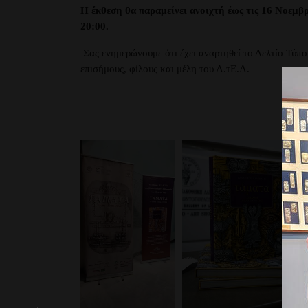
Η έκθεση θα παραμείνει ανοιχτή έως τις 16 Νοεμβ
20:00.
Σας ενημερώνουμε ότι έχει αναρτηθεί το Δελτίο Τύπο
επισήμους, φίλους και μέλη του Λ.τΕ.Λ.