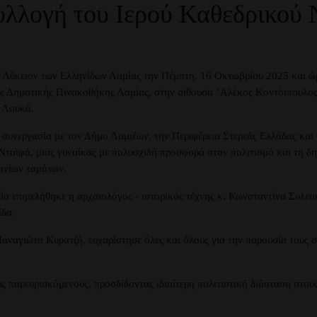
υλλογή του Ιερού Καθεδρικού
Λύκειον των Ελληνίδων Λαμίας την Πέμπτη, 16 Οκτωβρίου 2025 και ώρα 
οτικής Πινακοθήκης Λαμίας, στην αίθουσα "Αλέκος Κοντόιπουλος" 
 Λουκά.
 συνεργασία με τον Δήμο Λαμιέων, την Περιφέρεια Στερεάς Ελλάδας και
Νταϊφά, μιας γυναίκας με πολυσχιδή προσφορά στον πολιτισμό και τη δη
ανίων ταμάτων.
οία επιμελήθηκε η αρχαιολόγος - ιστορικός τέχνης κ. Κωνσταντίνα Συλε
ίδα.
ναγιώτα Κυρατζή, ευχαρίστησε όλες και όλους για την παρουσία τους στ
 παρευρισκόμενους, προσδίδοντας ιδιαίτερη πολιτιστική διάσταση στου