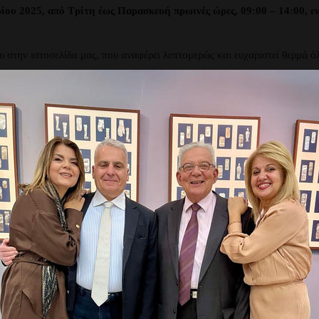
ρίου 2025, από Τρίτη έως Παρασκευή πρωινές ώρες, 09:00 – 14:00, ε
υ στην ιστοσελίδα μας, που αναφέρει λεπτομερώς και ευχαριστεί θερμά όλ
Δείτε το Δελτίο Τύπου