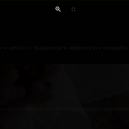
Ή
ΔΡΆΣΕΙΣ
ΕΚΠΑΊΔΕΥΣΗ
ΗΜΕΡΟΛΌΓΙΟ
ΠΟΛΥΜΈΣΑ
ος» από τη Συλλογή της Λόλας Νταϊφά & τη Συλλογή του Ιερού Καθεδρ