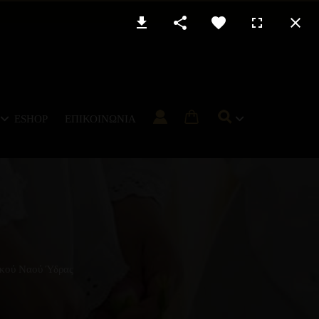
ESHOP
ΕΠΙΚΟΙΝΩΝΊΑ
ικού Ναού Ύδρας