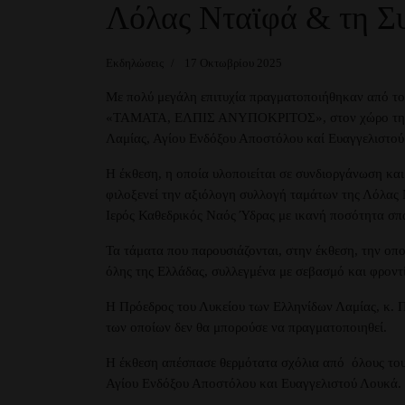
Λόλας Νταϊφά & τη Σ
Εκδηλώσεις
17 Οκτωβρίου 2025
Με πολύ μεγάλη επιτυχία πραγματοποιήθηκαν από το 
«ΤΑΜΑΤΑ, ΕΛΠΙΣ ΑΝΥΠΟΚΡΙΤΟΣ», στον χώρο της Δημ
Λαμίας, Αγίου Ενδόξου Αποστόλου καί Ευαγγελιστού
Η έκθεση, η οποία υλοποιείται σε συνδιοργάνωση και
φιλοξενεί την αξιόλογη συλλογή ταμάτων της Λόλας 
Ιερός Καθεδρικός Ναός Ύδρας με ικανή ποσότητα σπ
Τα τάματα που παρουσιάζονται, στην έκθεση, την οπ
όλης της Ελλάδας, συλλεγμένα με σεβασμό και φροντ
Η Πρόεδρος του Λυκείου των Ελληνίδων Λαμίας, κ. Πα
των οποίων δεν θα μπορούσε να πραγματοποιηθεί.
Η έκθεση απέσπασε θερμότατα σχόλια από όλους τους
Αγίου Ενδόξου Αποστόλου και Ευαγγελιστού Λουκά.