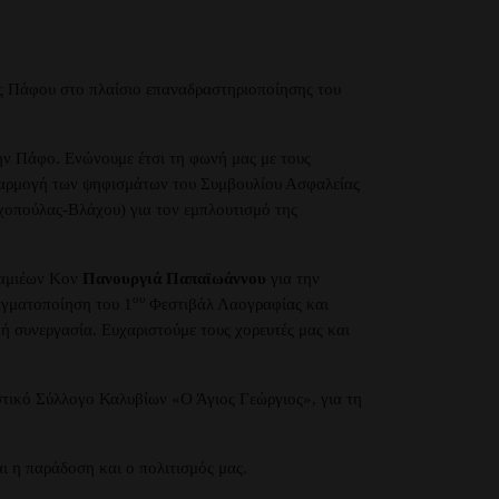
ς Πάφου στο πλαίσιο επαναδραστηριοποίησης του
ην Πάφο. Ενώνουμε έτσι τη φωνή μας με τους
εφαρμογή των ψηφισμάτων του Συμβουλίου Ασφαλείας
αχοπούλας-Βλάχου) για τον εμπλουτισμό της
Λαμιέων Κον
Πανουργιά Παπαϊωάννου
για την
ου
αγματοποίηση του 1
Φεστιβάλ Λαογραφίας και
 συνεργασία. Ευχαριστούμε τους χορευτές μας και
στικό Σύλλογο Καλυβίων «Ο Άγιος Γεώργιος», για τη
ι η παράδοση και ο πολιτισμός μας.