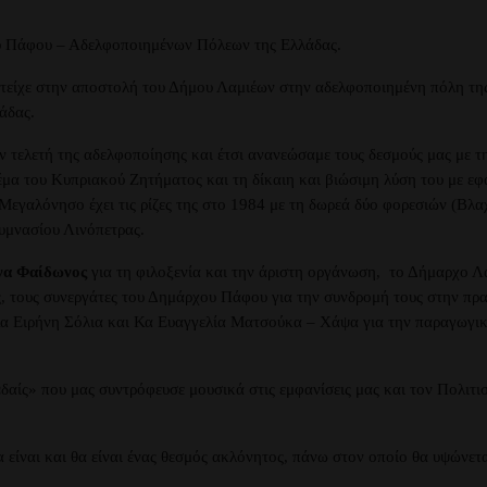
υ Πάφου – Αδελφοποιημένων Πόλεων της Ελλάδας.
ετείχε στην αποστολή του Δήμου Λαμιέων στην αδελφοποιημένη πόλη τη
άδας.
τελετή της αδελφοποίησης και έτσι ανανεώσαμε τους δεσμούς μας με τ
θέμα του Κυπριακού Ζητήματος και τη δίκαιη και βιώσιμη λύση του με 
Μεγαλόνησο έχει τις ρίζες της στο 1984 με τη δωρεά δύο φορεσιών (Βλ
υμνασίου Λινόπετρας.
α Φαίδωνος
για τη φιλοξενία και την άριστη οργάνωση, το Δήμαρχο 
, τους συνεργάτες του Δημάρχου Πάφου για την συνδρομή τους στην πρ
α Ειρήνη Σόλια και Κα Ευαγγελία Ματσούκα – Χάψα για την παραγωγική
δαίς» που μας συντρόφευσε μουσικά στις εμφανίσεις μας και τον Πολιτι
 είναι και θα είναι ένας θεσμός ακλόνητος, πάνω στον οποίο θα υψώνετα