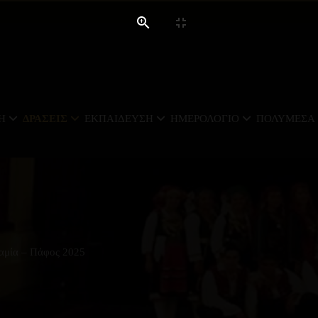
Ή
ΔΡΆΣΕΙΣ
ΕΚΠΑΊΔΕΥΣΗ
ΗΜΕΡΟΛΌΓΙΟ
ΠΟΛΥΜΈΣΑ
αμία – Πάφος 2025