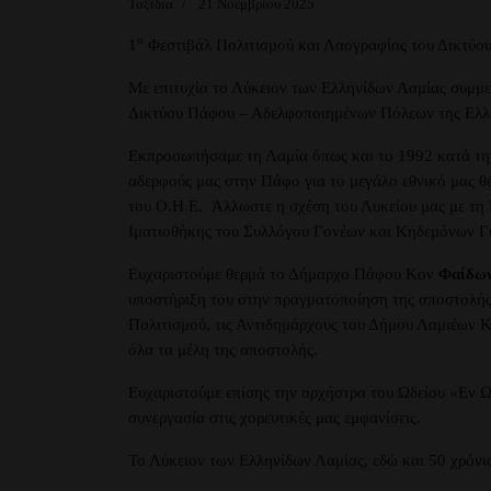
Ταξίδια
21 Νοεμβρίου 2025
ο
1
Φεστιβάλ Πολιτισμού και Λαογραφίας του Δικτύο
Με επιτυχία το Λύκειον των Ελληνίδων Λαμίας συμμ
Δικτύου Πάφου – Αδελφοποιημένων Πόλεων της Ελλ
Εκπροσωπήσαμε τη Λαμία όπως και το 1992 κατά την 
αδερφούς μας στην Πάφο για το μεγάλο εθνικό μας 
του Ο.Η.Ε. Άλλωστε η σχέση του Λυκείου μας με τη 
Ιματιοθήκης του Συλλόγου Γονέων και Κηδεμόνων Γ
Ευχαριστούμε θερμά το Δήμαρχο Πάφου Κον
Φαίδων
υποστήριξη του στην πραγματοποίηση της αποστολής
Πολιτισμού, τις Αντιδημάρχους του Δήμου Λαμιέων Κ
όλα τα μέλη της αποστολής.
Ευχαριστούμε επίσης την ορχήστρα του Ωδείου «Εν Ω
συνεργασία στις χορευτικές μας εμφανίσεις.
Το Λύκειον των Ελληνίδων Λαμίας, εδώ και 50 χρόνια