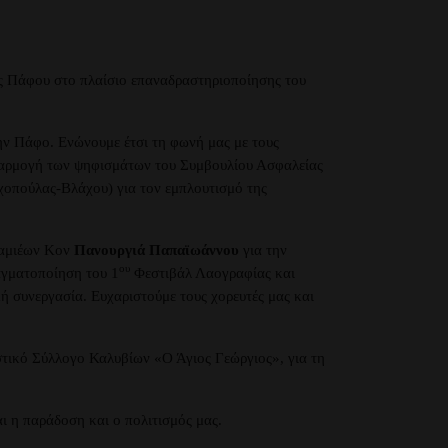
ς Πάφου στο πλαίσιο επαναδραστηριοποίησης του
ην Πάφο. Ενώνουμε έτσι τη φωνή μας με τους
εφαρμογή των ψηφισμάτων του Συμβουλίου Ασφαλείας
αχοπούλας-Βλάχου) για τον εμπλουτισμό της
Λαμιέων Κον
Πανουργιά Παπαϊωάννου
για την
ου
αγματοποίηση του 1
Φεστιβάλ Λαογραφίας και
 συνεργασία. Ευχαριστούμε τους χορευτές μας και
στικό Σύλλογο Καλυβίων «Ο Άγιος Γεώργιος», για τη
ι η παράδοση και ο πολιτισμός μας.