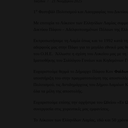
Ταξίδια
21 Νοεμβρίου 2025
ο
1
Φεστιβάλ Πολιτισμού και Λαογραφίας του Δικτύο
Με επιτυχία το Λύκειον των Ελληνίδων Λαμίας συμμ
Δικτύου Πάφου – Αδελφοποιημένων Πόλεων της Ελλ
Εκπροσωπήσαμε τη Λαμία όπως και το 1992 κατά την 
αδερφούς μας στην Πάφο για το μεγάλο εθνικό μας 
του Ο.Η.Ε. Άλλωστε η σχέση του Λυκείου μας με τη 
Ιματιοθήκης του Συλλόγου Γονέων και Κηδεμόνων Γ
Ευχαριστούμε θερμά το Δήμαρχο Πάφου Κον
Φαίδων
υποστήριξη του στην πραγματοποίηση της αποστολής
Πολιτισμού, τις Αντιδημάρχους του Δήμου Λαμιέων Κ
όλα τα μέλη της αποστολής.
Ευχαριστούμε επίσης την ορχήστρα του Ωδείου «Εν Ω
συνεργασία στις χορευτικές μας εμφανίσεις.
Το Λύκειον των Ελληνίδων Λαμίας, εδώ και 50 χρόνια