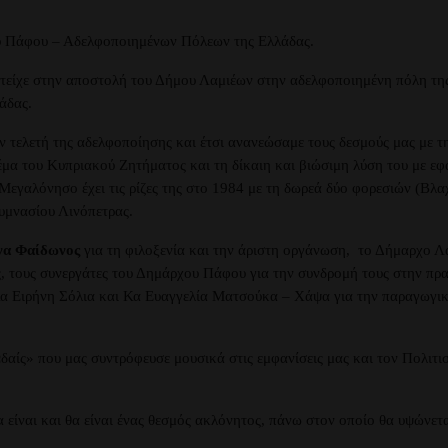
υ Πάφου – Αδελφοποιημένων Πόλεων της Ελλάδας.
ετείχε στην αποστολή του Δήμου Λαμιέων στην αδελφοποιημένη πόλη τη
άδας.
τελετή της αδελφοποίησης και έτσι ανανεώσαμε τους δεσμούς μας με τ
θέμα του Κυπριακού Ζητήματος και τη δίκαιη και βιώσιμη λύση του με 
Μεγαλόνησο έχει τις ρίζες της στο 1984 με τη δωρεά δύο φορεσιών (Βλ
υμνασίου Λινόπετρας.
α Φαίδωνος
για τη φιλοξενία και την άριστη οργάνωση, το Δήμαρχο 
, τους συνεργάτες του Δημάρχου Πάφου για την συνδρομή τους στην πρ
α Ειρήνη Σόλια και Κα Ευαγγελία Ματσούκα – Χάψα για την παραγωγική
δαίς» που μας συντρόφευσε μουσικά στις εμφανίσεις μας και τον Πολιτι
 είναι και θα είναι ένας θεσμός ακλόνητος, πάνω στον οποίο θα υψώνετα