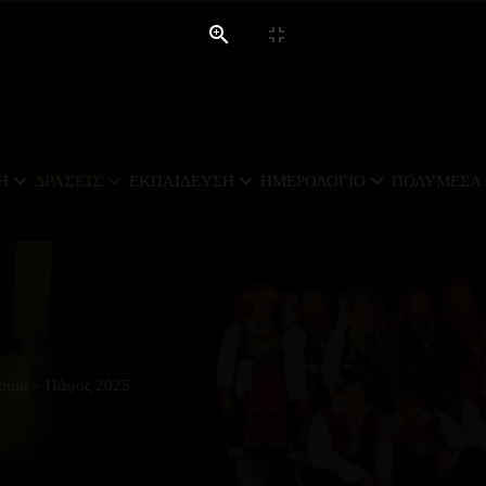
Ή
ΔΡΆΣΕΙΣ
ΕΚΠΑΊΔΕΥΣΗ
ΗΜΕΡΟΛΌΓΙΟ
ΠΟΛΥΜΈΣΑ
αμία – Πάφος 2025