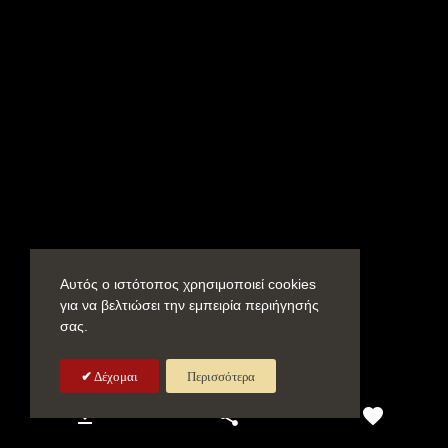
Αυτός ο ιστότοπος χρησιμοποιεί cookies
για να βελτιώσει την εμπειρία περιήγησής
σας.
Δέχομαι
Περισσότερα