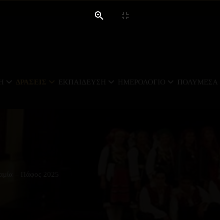
Ή
ΔΡΆΣΕΙΣ
ΕΚΠΑΊΔΕΥΣΗ
ΗΜΕΡΟΛΌΓΙΟ
ΠΟΛΥΜΈΣΑ
αμία – Πάφος 2025