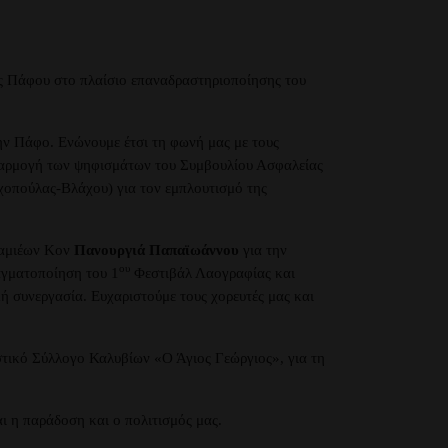
ς Πάφου στο πλαίσιο επαναδραστηριοποίησης του
ην Πάφο. Ενώνουμε έτσι τη φωνή μας με τους
εφαρμογή των ψηφισμάτων του Συμβουλίου Ασφαλείας
αχοπούλας-Βλάχου) για τον εμπλουτισμό της
Λαμιέων Κον
Πανουργιά Παπαϊωάννου
για την
ου
αγματοποίηση του 1
Φεστιβάλ Λαογραφίας και
 συνεργασία. Ευχαριστούμε τους χορευτές μας και
στικό Σύλλογο Καλυβίων «Ο Άγιος Γεώργιος», για τη
ι η παράδοση και ο πολιτισμός μας.