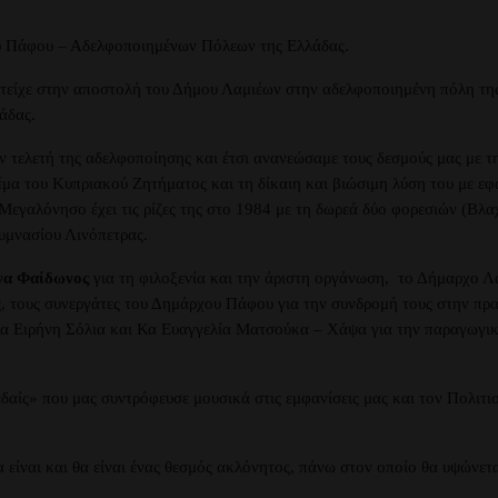
υ Πάφου – Αδελφοποιημένων Πόλεων της Ελλάδας.
ετείχε στην αποστολή του Δήμου Λαμιέων στην αδελφοποιημένη πόλη τη
άδας.
τελετή της αδελφοποίησης και έτσι ανανεώσαμε τους δεσμούς μας με τ
θέμα του Κυπριακού Ζητήματος και τη δίκαιη και βιώσιμη λύση του με 
Μεγαλόνησο έχει τις ρίζες της στο 1984 με τη δωρεά δύο φορεσιών (Βλ
υμνασίου Λινόπετρας.
α Φαίδωνος
για τη φιλοξενία και την άριστη οργάνωση, το Δήμαρχο 
, τους συνεργάτες του Δημάρχου Πάφου για την συνδρομή τους στην πρ
α Ειρήνη Σόλια και Κα Ευαγγελία Ματσούκα – Χάψα για την παραγωγική
δαίς» που μας συντρόφευσε μουσικά στις εμφανίσεις μας και τον Πολιτι
 είναι και θα είναι ένας θεσμός ακλόνητος, πάνω στον οποίο θα υψώνετα