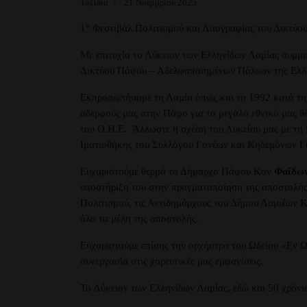
Ταξίδια
21 Νοεμβρίου 2025
ο
1
Φεστιβάλ Πολιτισμού και Λαογραφίας του Δικτύο
Με επιτυχία το Λύκειον των Ελληνίδων Λαμίας συμμ
Δικτύου Πάφου – Αδελφοποιημένων Πόλεων της Ελλ
Εκπροσωπήσαμε τη Λαμία όπως και το 1992 κατά την 
αδερφούς μας στην Πάφο για το μεγάλο εθνικό μας 
του Ο.Η.Ε. Άλλωστε η σχέση του Λυκείου μας με τη 
Ιματιοθήκης του Συλλόγου Γονέων και Κηδεμόνων Γ
Ευχαριστούμε θερμά το Δήμαρχο Πάφου Κον
Φαίδων
υποστήριξη του στην πραγματοποίηση της αποστολής
Πολιτισμού, τις Αντιδημάρχους του Δήμου Λαμιέων Κ
όλα τα μέλη της αποστολής.
Ευχαριστούμε επίσης την ορχήστρα του Ωδείου «Εν Ω
συνεργασία στις χορευτικές μας εμφανίσεις.
Το Λύκειον των Ελληνίδων Λαμίας, εδώ και 50 χρόνια