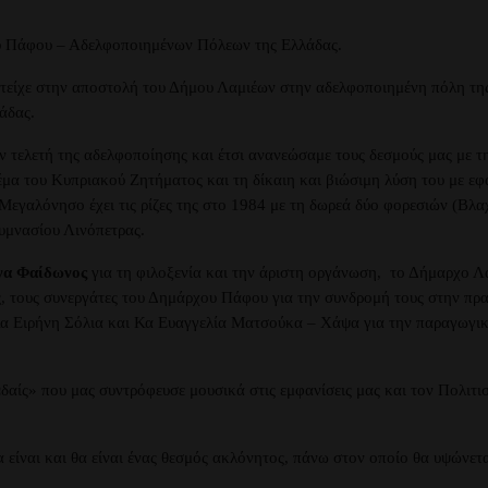
υ Πάφου – Αδελφοποιημένων Πόλεων της Ελλάδας.
ετείχε στην αποστολή του Δήμου Λαμιέων στην αδελφοποιημένη πόλη τη
άδας.
τελετή της αδελφοποίησης και έτσι ανανεώσαμε τους δεσμούς μας με τ
θέμα του Κυπριακού Ζητήματος και τη δίκαιη και βιώσιμη λύση του με 
Μεγαλόνησο έχει τις ρίζες της στο 1984 με τη δωρεά δύο φορεσιών (Βλ
υμνασίου Λινόπετρας.
α Φαίδωνος
για τη φιλοξενία και την άριστη οργάνωση, το Δήμαρχο 
, τους συνεργάτες του Δημάρχου Πάφου για την συνδρομή τους στην πρ
α Ειρήνη Σόλια και Κα Ευαγγελία Ματσούκα – Χάψα για την παραγωγική
δαίς» που μας συντρόφευσε μουσικά στις εμφανίσεις μας και τον Πολιτι
 είναι και θα είναι ένας θεσμός ακλόνητος, πάνω στον οποίο θα υψώνετα