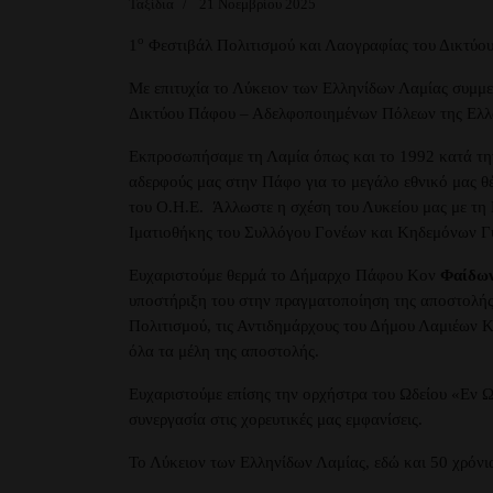
Ταξίδια
21 Νοεμβρίου 2025
ο
1
Φεστιβάλ Πολιτισμού και Λαογραφίας του Δικτύο
Με επιτυχία το Λύκειον των Ελληνίδων Λαμίας συμμ
Δικτύου Πάφου – Αδελφοποιημένων Πόλεων της Ελλ
Εκπροσωπήσαμε τη Λαμία όπως και το 1992 κατά την 
αδερφούς μας στην Πάφο για το μεγάλο εθνικό μας 
του Ο.Η.Ε. Άλλωστε η σχέση του Λυκείου μας με τη 
Ιματιοθήκης του Συλλόγου Γονέων και Κηδεμόνων Γ
Ευχαριστούμε θερμά το Δήμαρχο Πάφου Κον
Φαίδων
υποστήριξη του στην πραγματοποίηση της αποστολής
Πολιτισμού, τις Αντιδημάρχους του Δήμου Λαμιέων Κ
όλα τα μέλη της αποστολής.
Ευχαριστούμε επίσης την ορχήστρα του Ωδείου «Εν Ω
συνεργασία στις χορευτικές μας εμφανίσεις.
Το Λύκειον των Ελληνίδων Λαμίας, εδώ και 50 χρόνια