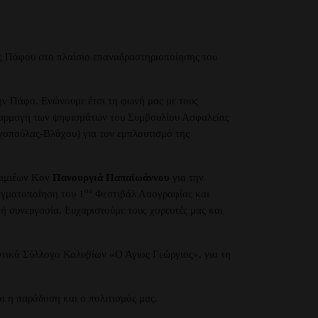
ς Πάφου στο πλαίσιο επαναδραστηριοποίησης του
ην Πάφο. Ενώνουμε έτσι τη φωνή μας με τους
εφαρμογή των ψηφισμάτων του Συμβουλίου Ασφαλείας
αχοπούλας-Βλάχου) για τον εμπλουτισμό της
Λαμιέων Κον
Πανουργιά Παπαϊωάννου
για την
ου
αγματοποίηση του 1
Φεστιβάλ Λαογραφίας και
 συνεργασία. Ευχαριστούμε τους χορευτές μας και
στικό Σύλλογο Καλυβίων «Ο Άγιος Γεώργιος», για τη
ι η παράδοση και ο πολιτισμός μας.