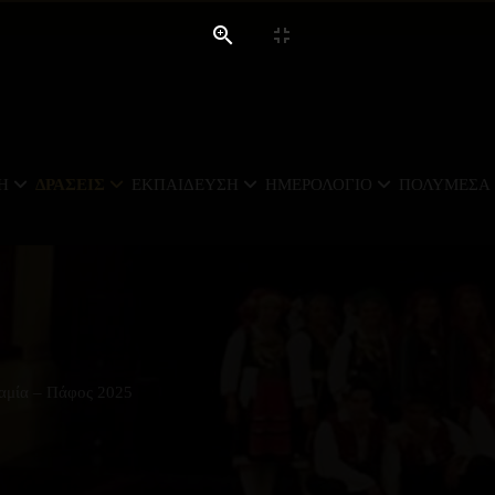
Ή
ΔΡΆΣΕΙΣ
ΕΚΠΑΊΔΕΥΣΗ
ΗΜΕΡΟΛΌΓΙΟ
ΠΟΛΥΜΈΣΑ
αμία – Πάφος 2025