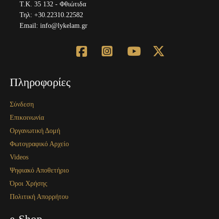
Τ.Κ. 35 132 - Φθιώτιδα
Τηλ: +30.22310.22582
Email: info@lykelam.gr
fab
fab
fab
fab
Πληροφορίες
fa-
fa-
fa-
fa-
Σύνδεση
square-
square-
youtube
x-
Επικοινωνία
facebook
instagram
twitter
Οργανωτική Δομή
Φωτογραφικό Αρχείο
Videos
Ψηφιακό Αποθετήριο
Όροι Χρήσης
Πολιτική Απορρήτου
e-Shop